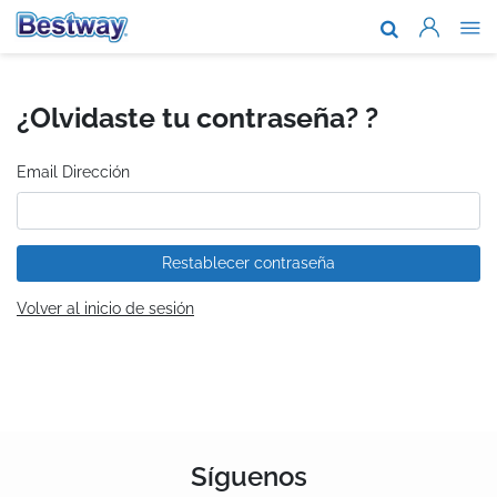
Acerca de n
Marcas y te
¿Olvidaste tu contraseña? ?
Soporte
Email Dirección
Dónde comp
Noticias
Restablecer contraseña
Trabaja con
Volver al inicio de sesión
Síguenos