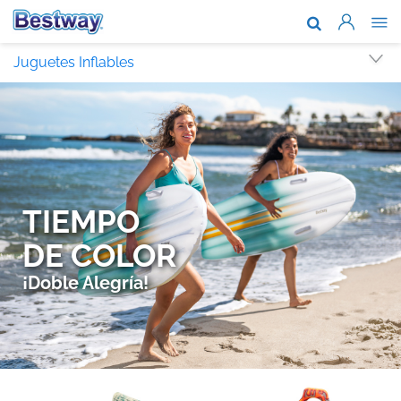
Acerca de n
Juguetes Inflables
Marcas y te
Soporte
Dónde comp
Noticias
Trabaja con