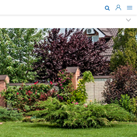
Acerca de nosotros
Marcas y tecnologías
Soporte
Dónde comprar
Noticias
Trabaja con nosotros