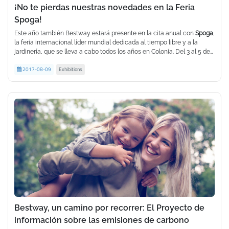
¡No te pierdas nuestras novedades en la Feria
Spoga!
Este año también Bestway estará presente en la cita anual con
Spoga
,
la feria internacional líder mundial dedicada al tiempo libre y a la
jardinería, que se lleva a cabo todos los años en Colonia. Del 3 al 5 de
septiembre nos encontrarán en el
Será un placer presentarles la nueva colección de Fashion Floats,
pabellón 5.2, Stand A40/B41
, les
2017-08-09
Exhibitions
esperamos para conocer mejor nuestra amplia gama de productos
completamente inspirada en el mundo de la comida: ¡una variedad de
para el deporte y el tiempo libre.
formas sabrosas y coloridas, que van de la sandía al donut de
chocolate!
Tendrán la oportunidad de ver en exclusiva el nuevo look de las
tablas
de SUP
de la colección
Hydro-Force
, completamente renovadas con
un diseño más fresco y encantador.
También les presentaremos las novedades Bestway en el plano de la
innovación tecnológica: como nuestro sistema
Alwayzaire
y la línea
de
piscinas Steel Pro Max
.
Y, para terminar, ¡nuestro lujoso spa Maldives les dejará con la boca
abierta! ¡Les esperamos!
Para mayores detalles, visite el sitio oficial de la Feria.
Bestway, un camino por recorrer: El Proyecto de
información sobre las emisiones de carbono