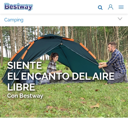
Acerca de n
Camping
Marcas y te
Soporte
Dónde comp
Noticias
Trabaja con