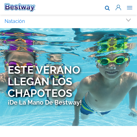
Acerca de n
Natación
Marcas y te
Soporte
Dónde comp
Noticias
Trabaja con