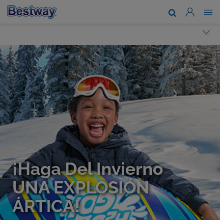
Acerca de n
Marcas y te
Soporte
Dónde comp
Noticias
Trabaja con